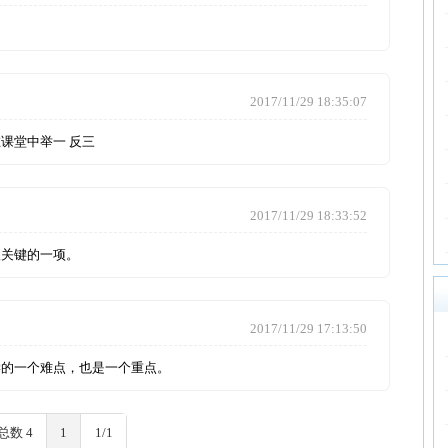
一腔热血
山东省济
2017/11/29 18:35:07
中职汉语
举一 反三
传统文学
教育部党
2017/11/29 18:33:52
小学数学
一项。
随机推荐
2017/11/29 17:13:50
勃利县吉
难点，也是一个重点。
小胡杨小
课程游戏
1
1/1
河北省武
教育戏剧
黑龙江省