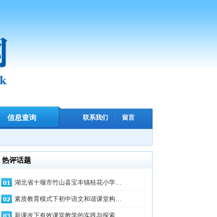
联系我们
|
留言
堰市竹山县宝丰镇桂花小学…
模式下初中语文和谐课堂构…
有效课堂教学的实践与探索…
国县高兴镇蒙山小学……吴…