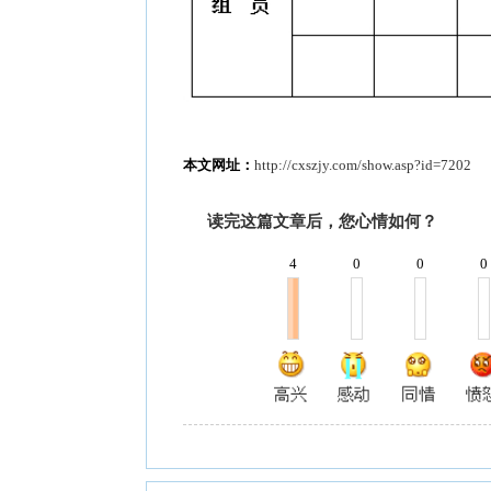
本文网址：
http://cxszjy.com/show.asp?id=7202
读完这篇文章后，您心情如何？
4
0
0
0
网友评论
IANA请文明发表言论
曾老师是个用心教学，关注下一代德才兼备